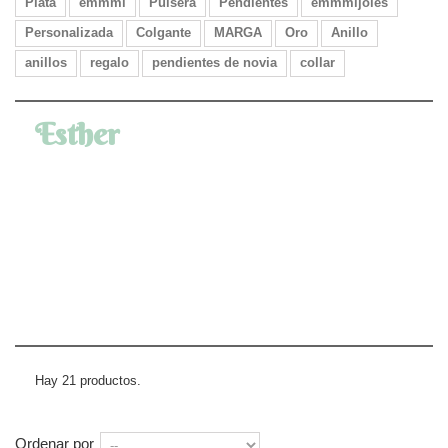
Plata
emmmi
Pulsera
Pendientes
emmmijoies
Personalizada
Colgante
MARGA
Oro
Anillo
anillos
regalo
pendientes de novia
collar
Esther
Hay 21 productos.
Ordenar por