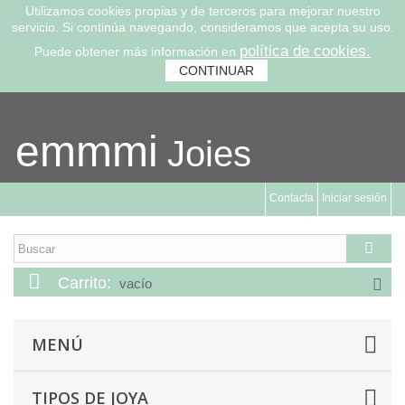
Utilizamos cookies propias y de terceros para mejorar nuestro
servicio. Si continúa navegando, consideramos que acepta su uso.
política de cookies.
Puede obtener más información en
CONTINUAR
emmmi
Joies
Contacta
Iniciar sesión
Carrito:
vacío
MENÚ
TIPOS DE JOYA