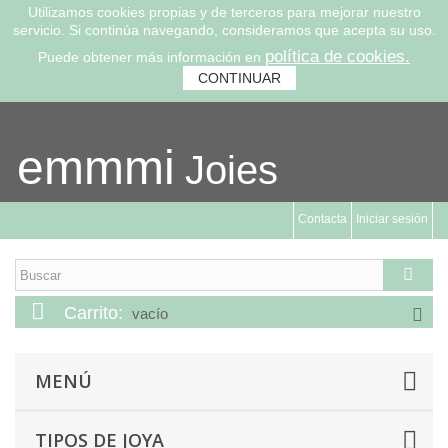
Utilizamos cookies propias y de terceros para mejorar nuestro
servicio. Si continúa navegando, consideramos que acepta su uso.
política de cookies.
Puede obtener más información en
CONTINUAR
emmmi
Joies
Contacta
Iniciar sesión
Carrito:
vacío
MENÚ
TIPOS DE JOYA