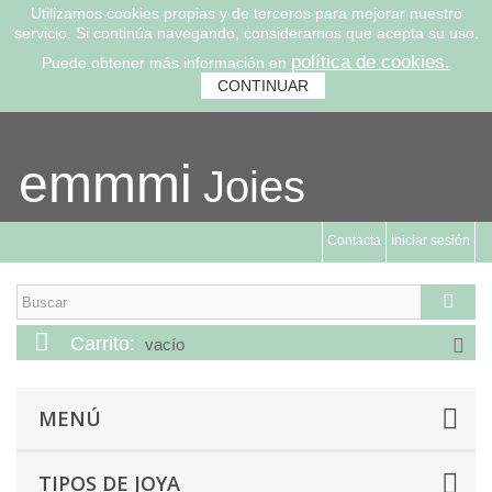
Utilizamos cookies propias y de terceros para mejorar nuestro
servicio. Si continúa navegando, consideramos que acepta su uso.
política de cookies.
Puede obtener más información en
CONTINUAR
emmmi
Joies
Contacta
Iniciar sesión
Carrito:
vacío
MENÚ
TIPOS DE JOYA