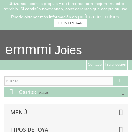
Utilizamos cookies propias y de terceros para mejorar nuestro
servicio. Si continúa navegando, consideramos que acepta su uso.
política de cookies.
Puede obtener más información en
CONTINUAR
emmmi
Joies
Contacta
Iniciar sesión
Carrito:
vacío
MENÚ
TIPOS DE JOYA