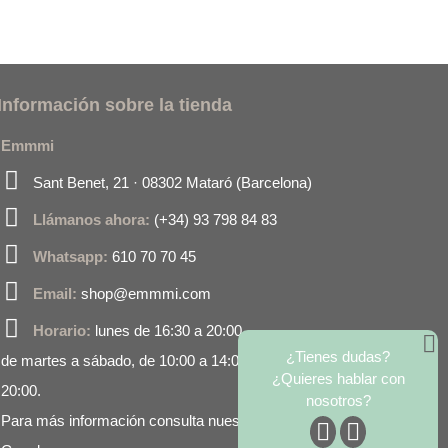
Información sobre la tienda
Emmmi
Sant Benet, 21 · 08302 Mataró (Barcelona)
Llámanos ahora:
(+34) 93 798 84 83
Whatsapp:
610 70 70 45
Email:
shop@emmmi.com
Horario:
lunes de 16:30 a 20:00
¿Tienes dudas?
de martes a sábado, de 10:00 a 14:00 y de 16:30 a
¿Quieres hablar con
20:00.
nosotros?
Para más información consulta nuestro horario en