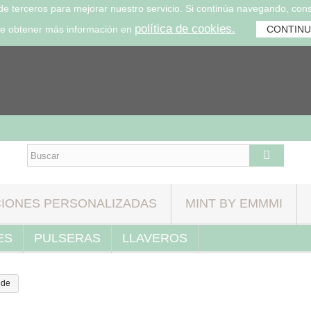
 de terceros para mejorar nuestro servicio. Si continúa navegando, co
política de cookies.
e obtener más información en
CONTIN
IONES PERSONALIZADAS
MINT BY EMMMI
ES
PULSERAS
LLAVEROS
nde