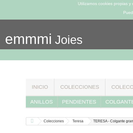
Utilizamos cookies propias y
Pued
emmmi
Joies
INICIO
COLECCIONES
COLECC
ANILLOS
PENDIENTES
COLGANT
Colecciones
Teresa
TERESA - Colgante gra