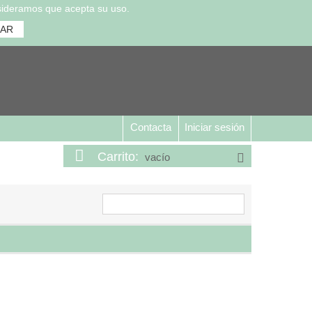
nsideramos que acepta su uso.
UAR
Contacta
Iniciar sesión
Carrito:
vacío