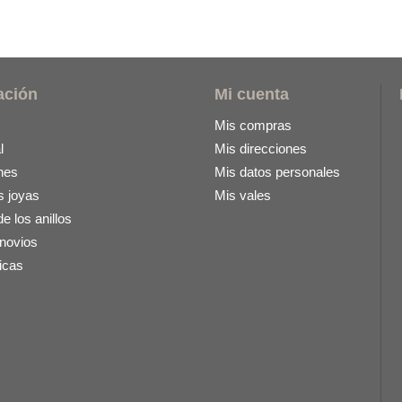
ación
Mi cuenta
Mis compras
l
Mis direcciones
nes
Mis datos personales
s joyas
Mis vales
 los anillos
 novios
icas